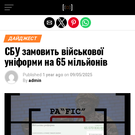
Exit mobile version
ДАЙДЖЕСТ
СБУ замовить військової
уніформи на 65 мільйонів
Published
1 year ago
on
09/05/2025
By
admin