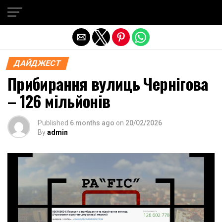
Exit mobile version
ДАЙДЖЕСТ
Прибирання вулиць Чернігова
– 126 мільйонів
Published
6 months ago
on
20/02/2026
By
admin