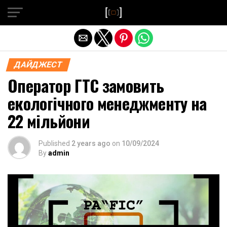
Exit mobile version
ДАЙДЖЕСТ
Оператор ГТС замовить
екологічного менеджменту на
22 мільйони
Published
2 years ago
on
10/09/2024
By
admin