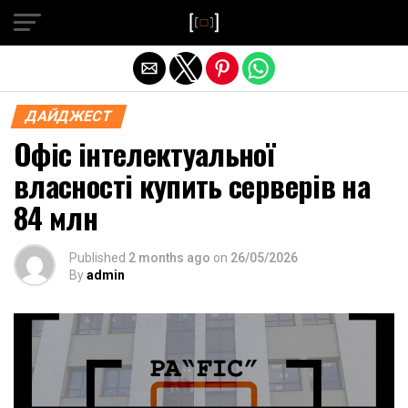
Exit mobile version
ДАЙДЖЕСТ
Офіс інтелектуальної
власності купить серверів на
84 млн
Published
2 months ago
on
26/05/2026
By
admin