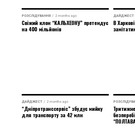
РОЗСЛІДУВАННЯ
2 months ago
ДАЙДЖЕСТ
Свіжий клон “КАЛЬХЕОНУ” претендує
В Харкові
на 400 мільйонів
замітати
ДАЙДЖЕСТ
2 months ago
РОЗСЛІДУВ
“Дніпротранссервіс” збудує мийку
Тритижне
для транспорту за 42 млн
безпереб
“ПОЛТАВ