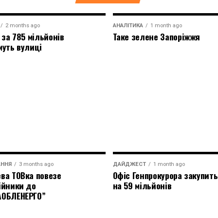
2 months ago
АНАЛІТИКА
1 month ago
 за 785 мільйонів
Таке зелене Запоріжжя
муть вулиці
АННЯ
3 months ago
ДАЙДЖЕСТ
1 month ago
ва ТОВка повезе
Офіс Генпрокурора закупить
ійники до
на 59 мільйонів
АОБЛЕНЕРГО”