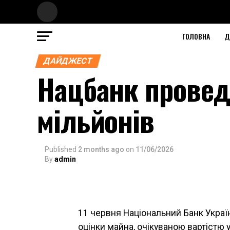
ГОЛОВНА
Д
ДАЙДЖЕСТ
Нацбанк проведе
мільйонів
Published
2 months ago
on
11/06/2026
By
admin
11 червня Національний Банк Украї
оцінки майна, очікуваною вартістю 