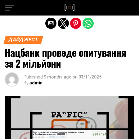
Exit mobile version
ДАЙДЖЕСТ
Нацбанк проведе опитування
за 2 мільйони
Published
9 months ago
on
03/11/2025
By
admin