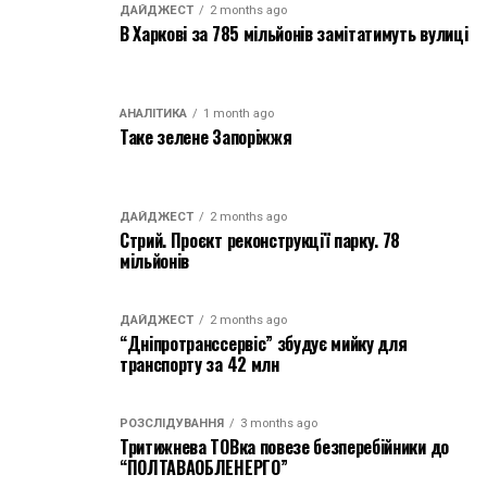
ДАЙДЖЕСТ
2 months ago
В Харкові за 785 мільйонів замітатимуть вулиці
АНАЛІТИКА
1 month ago
Таке зелене Запоріжжя
ДАЙДЖЕСТ
2 months ago
Стрий. Проєкт реконструкції парку. 78
мільйонів
ДАЙДЖЕСТ
2 months ago
“Дніпротранссервіс” збудує мийку для
транспорту за 42 млн
РОЗСЛІДУВАННЯ
3 months ago
Тритижнева ТОВка повезе безперебійники до
“ПОЛТАВАОБЛЕНЕРГО”