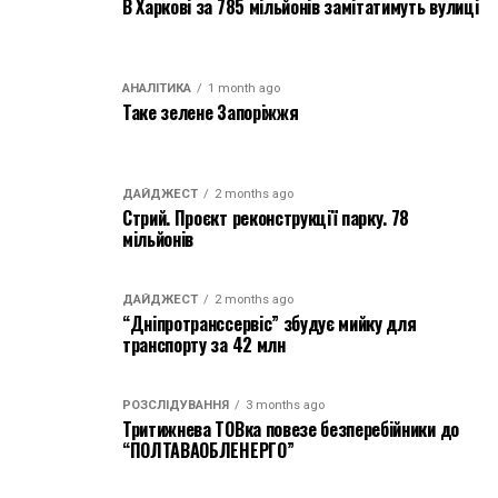
В Харкові за 785 мільйонів замітатимуть вулиці
АНАЛІТИКА
1 month ago
Таке зелене Запоріжжя
ДАЙДЖЕСТ
2 months ago
Стрий. Проєкт реконструкції парку. 78
мільйонів
ДАЙДЖЕСТ
2 months ago
“Дніпротранссервіс” збудує мийку для
транспорту за 42 млн
РОЗСЛІДУВАННЯ
3 months ago
Тритижнева ТОВка повезе безперебійники до
“ПОЛТАВАОБЛЕНЕРГО”