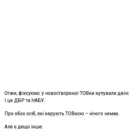
Отже, фіксуємо: у новоствореної ТОВки купували двічі.
І це ДБР та НАБУ.
Про обох осіб, які керують ТОВкою – нічого немає.
Але є дещо інше.