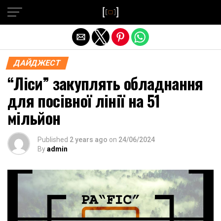
Exit mobile version
ДАЙДЖЕСТ
“Ліси” закуплять обладнання
для посівної лінії на 51
мільйон
Published
2 years ago
on
24/06/2024
By
admin