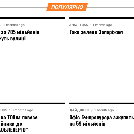
ПОПУЛЯРНО
2 months ago
АНАЛІТИКА
1 month ago
 за 785 мільйонів
Таке зелене Запоріжжя
муть вулиці
АННЯ
3 months ago
ДАЙДЖЕСТ
1 month ago
ва ТОВка повезе
Офіс Генпрокурора закупить
ійники до
на 59 мільйонів
АОБЛЕНЕРГО”