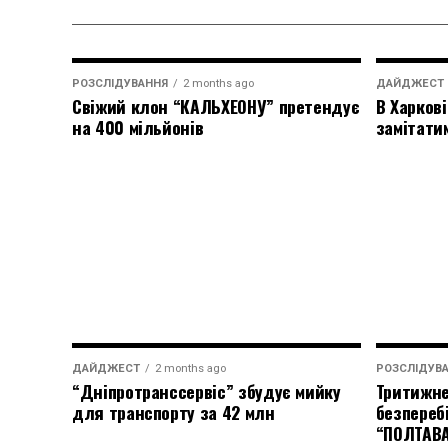
РОЗСЛІДУВАННЯ
2 months ago
ДАЙДЖЕСТ
Свіжий клон “КАЛЬХЕОНУ” претендує
В Харкові
на 400 мільйонів
замітати
ДАЙДЖЕСТ
2 months ago
РОЗСЛІДУВ
“Дніпротранссервіс” збудує мийку
Тритижне
для транспорту за 42 млн
безпереб
“ПОЛТАВ