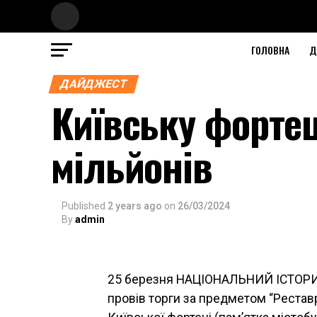
ГОЛОВНА
Д
ДАЙДЖЕСТ
Київську форте
мільйонів
Published
2 years ago
on
26/03/2024
By
admin
25 березня НАЦІОНАЛЬНИЙ ІСТОР
провів торги за предметом “Реставр