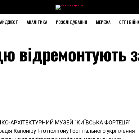
АЙДЖЕСТ
АНАЛІТИКА
РОЗСЛІДУВАННЯ
МЕРЕЖА
ОТГ І ВІЙН
цю відремонтують з
ИКО-АРХІТЕКТУРНИЙ МУЗЕЙ “КИЇВСЬКА ФОРТЕЦЯ”
ація Капоніру І-го полігону Госпітального укріплення