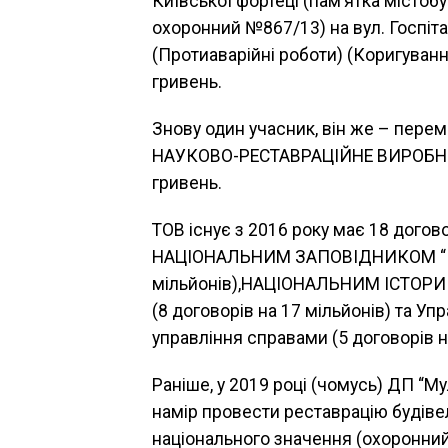
Київської фортеці (пам’ятка містоб
охоронний №867/13) на вул. Госпітал
(Протиаварійні роботи) (Коригування
гривень.
Знову один учасник, він же – пе
НАУКОВО-РЕСТАВРАЦІЙНЕ ВИРОБНИЧ
гривень.
ТОВ існує з 2016 року має 18 догов
НАЦІОНАЛЬНИМ ЗАПОВІДНИКОМ “КИ
мільйонів),НАЦІОНАЛЬНИМ ІСТОР
(8 договорів на 17 мільйонів) та 
управління справами (5 договорів н
Раніше, у 2019 році (чомусь) ДП “
намір провести реставрацію будівел
національного значення (охоронний 