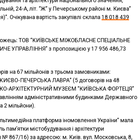
удування та архітектури національного значення,
ьній, 24-А, літ. “Ж” у Печерському районі м. Києва”
)”. Очікувана вартість закупівлі склала
18 018 439
реможець: ТОВ “КИЇВСЬКЕ МІЖОБЛАСНЕ СПЕЦІАЛЬНЕ
Е УПРАВЛІННЯ” з пропозицією у 17 956 486,73
орів на 67 мільйонів з трьома замовниками:
ЄВО-ПЕЧЕРСЬКА ЛАВРА” (5 договорів на 48
ИКО-АРХІТЕКТУРНИЙ МУЗЕЄМ “КИЇВСЬКА ФОРТЕЦЯ”
Управлінням адміністративними будинками Державного
а 2 мільйони).
Мультимедійна платформа іномовлення України” мала
ь пам’ятки містобудування і архітектури
№ 867/16) за адресою: м. Київ. вул. Московська, 8,