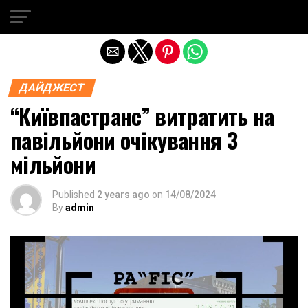
Exit mobile version
ДАЙДЖЕСТ
“Київпастранс” витратить на
павільйони очікування 3
мільйони
Published
2 years ago
on
14/08/2024
By
admin