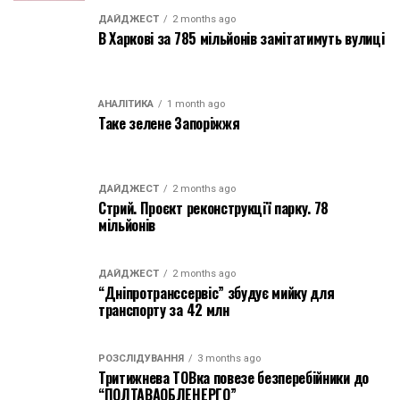
ДАЙДЖЕСТ
2 months ago
В Харкові за 785 мільйонів замітатимуть вулиці
АНАЛІТИКА
1 month ago
Таке зелене Запоріжжя
ДАЙДЖЕСТ
2 months ago
Стрий. Проєкт реконструкції парку. 78
мільйонів
ДАЙДЖЕСТ
2 months ago
“Дніпротранссервіс” збудує мийку для
транспорту за 42 млн
РОЗСЛІДУВАННЯ
3 months ago
Тритижнева ТОВка повезе безперебійники до
“ПОЛТАВАОБЛЕНЕРГО”