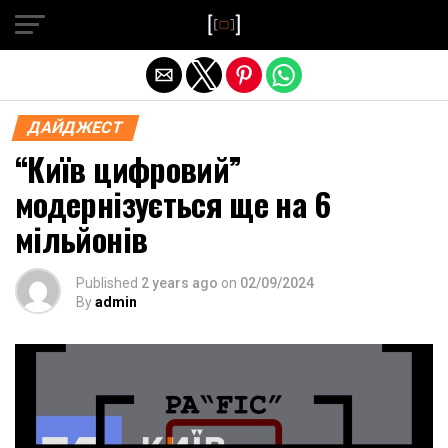
Exit mobile version
ДАЙДЖЕСТ
“Київ цифровий”
модернізується ще на 6
мільйонів
Published
2 years ago
on
02/09/2024
By
admin