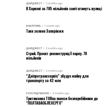
ДАЙДЖЕСТ
2 months ago
В Харкові за 785 мільйонів замітатимуть вулиці
АНАЛІТИКА
1 month ago
Таке зелене Запоріжжя
ДАЙДЖЕСТ
2 months ago
Стрий. Проєкт реконструкції парку. 78
мільйонів
ДАЙДЖЕСТ
2 months ago
“Дніпротранссервіс” збудує мийку для
транспорту за 42 млн
РОЗСЛІДУВАННЯ
3 months ago
Тритижнева ТОВка повезе безперебійники до
“ПОЛТАВАОБЛЕНЕРГО”