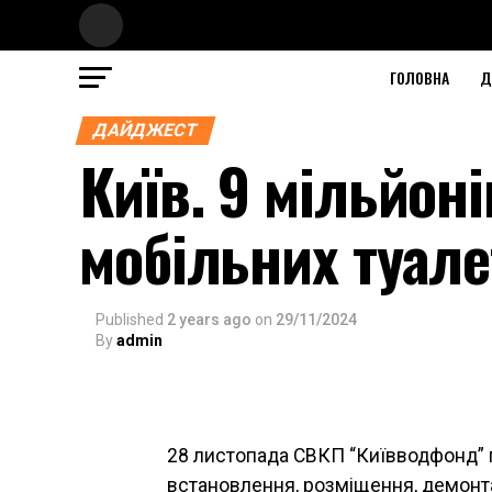
ГОЛОВНА
Д
ДАЙДЖЕСТ
Київ. 9 мільйон
мобільних туале
Published
2 years ago
on
29/11/2024
By
admin
28 листопада СВКП “Київводфонд” п
встановлення, розміщення, демонта