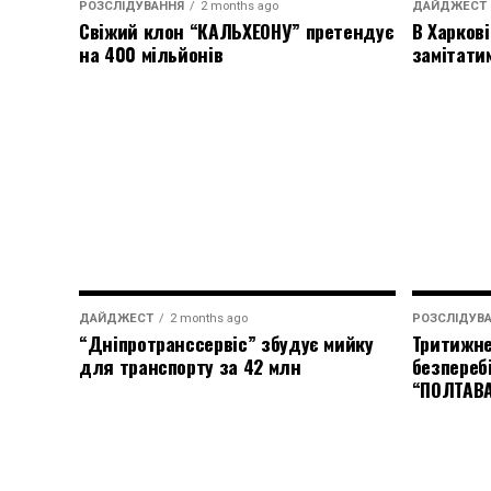
РОЗСЛІДУВАННЯ
2 months ago
ДАЙДЖЕСТ
Свіжий клон “КАЛЬХЕОНУ” претендує
В Харкові
на 400 мільйонів
замітати
ДАЙДЖЕСТ
2 months ago
РОЗСЛІДУВ
“Дніпротранссервіс” збудує мийку
Тритижне
для транспорту за 42 млн
безпереб
“ПОЛТАВ