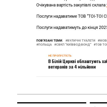
Очікувана вартість закупівлі склала
Послуги надаватиме ТОВ “ТОІ-ТОІ С
Послуги надаватимуть до кінця 2025
ПОВ’ЯЗАНІ ТЕМИ:
ВУЛИЧНІ ТУАЛЕТИ
МОБІ
ПОЛЬЩА
СВКП "КИЇВВОДФОНД"
ТОВ ТО
НЕ ПРОПУСТІСТЬ
В Білій Церкві облаштують ха
ветеранів за 4 мільйони