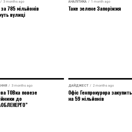
3 months ago
АНАЛІТИКА
1 month ago
 за 785 мільйонів
Таке зелене Запоріжжя
муть вулиці
АННЯ
3 months ago
ДАЙДЖЕСТ
2 months ago
ва ТОВка повезе
Офіс Генпрокурора закупить
ійники до
на 59 мільйонів
АОБЛЕНЕРГО”