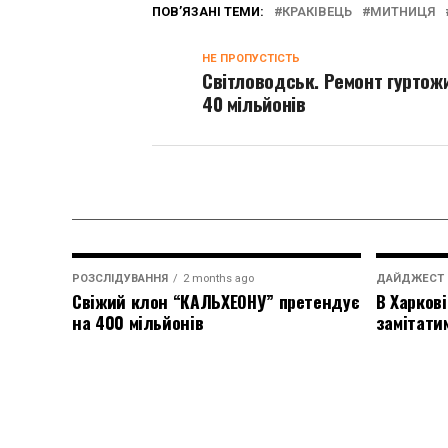
ПОВ’ЯЗАНІ ТЕМИ:
КРАКІВЕЦЬ
МИТНИЦЯ
НЕ ПРОПУСТІСТЬ
Світловодськ. Ремонт гуртож
40 мільйонів
РОЗСЛІДУВАННЯ
2 months ago
ДАЙДЖЕСТ
Свіжий клон “КАЛЬХЕОНУ” претендує
В Харкові
на 400 мільйонів
замітати