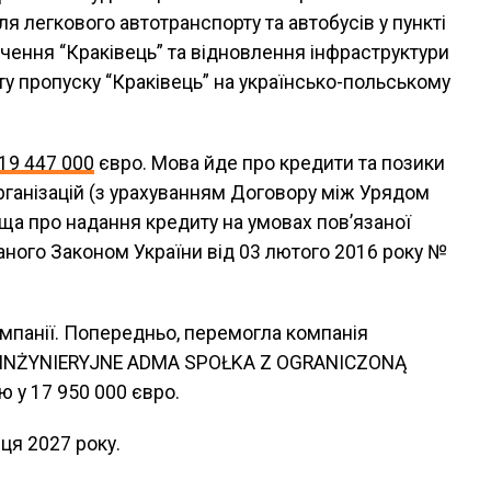
ля легкового автотранспорту та автобусів у пункті
чення “Краківець” та відновлення інфраструктури
ту пропуску “Краківець” на українсько-польському
19 447 000
євро. Мова йде про кредити та позики
ганізацій (з урахуванням Договору між Урядом
ща про надання кредиту на умовах пов’язаної
аного Законом України від 03 лютого 2016 року №
омпанії. Попередньо, перемогла компанія
INŻYNIERYJNE ADMA SPOŁKA Z OGRANICZONĄ
 у 17 950 000 євро.
ця 2027 року.