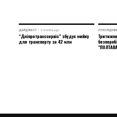
ДАЙДЖЕСТ
2 months ago
РОЗСЛІДУВ
“Дніпротранссервіс” збудує мийку
Тритижне
для транспорту за 42 млн
безпереб
“ПОЛТАВ