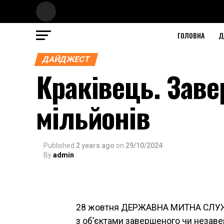
ГОЛОВНА
Д
ДАЙДЖЕСТ
Краківець. Заве
мільйонів
Published
2 years ago
on
29/10/2024
By
admin
28 жовтня ДЕРЖАВНА МИТНА СЛУЖБА
з об’єктами завершеного чи незавер