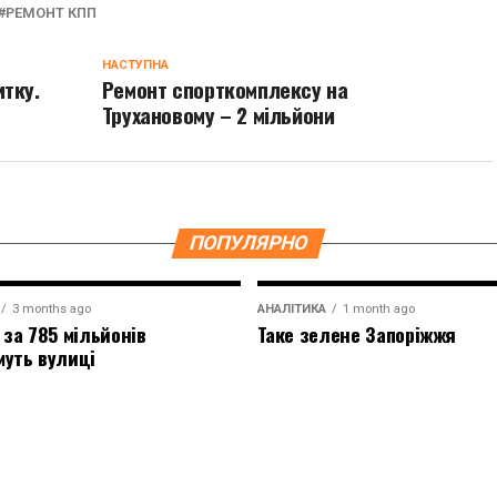
РЕМОНТ КПП
НАСТУПНА
итку.
Ремонт спорткомплексу на
Трухановому – 2 мільйони
ПОПУЛЯРНО
3 months ago
АНАЛІТИКА
1 month ago
 за 785 мільйонів
Таке зелене Запоріжжя
муть вулиці