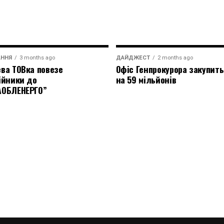
АННЯ
3 months ago
ДАЙДЖЕСТ
2 months ago
ва ТОВка повезе
Офіс Генпрокурора закупить
ійники до
на 59 мільйонів
АОБЛЕНЕРГО”