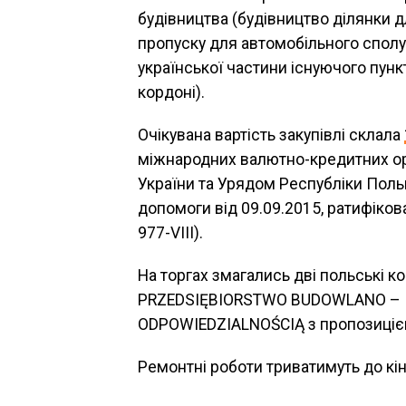
будівництва (будівництво ділянки д
пропуску для автомобільного сполу
української частини існуючого пунк
кордоні).
Очікувана вартість закупівлі склала
міжнародних валютно-кредитних ор
України та Урядом Республіки Поль
допомоги від 09.09.2015, ратифіков
977-VІІІ).
На торгах змагались дві польські к
PRZEDSIĘBIORSTWO BUDOWLANO – 
ODPOWIEDZIALNOŚCIĄ з пропозицією
Ремонтні роботи триватимуть до кін