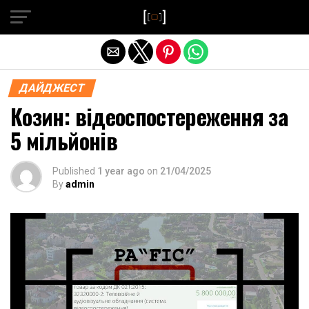
Exit mobile version
ДАЙДЖЕСТ
Козин: відеоспостереження за
5 мільйонів
Published
1 year ago
on
21/04/2025
By
admin