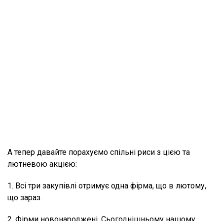
А тепер давайте порахуємо спільні риси з цією та
лютневою акцією:
1. Всі три закупівлі отримує одна фірма, що в лютому,
що зараз.
2. Фірми новонароджені. Сьогоднішньому нашому