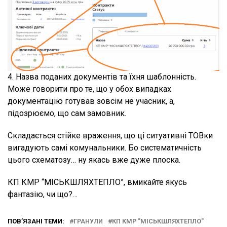
4. Назва поданих документів та їхня шаблонність.
Може говорити про те, що у обох випадках
документацію готував зовсім не учасник, а,
підозрюємо, що сам замовник.
Складається стійке враження, що ці ситуативні ТОВки
вигадують самі комунальники. Бо систематичність
цього схематозу… ну якась вже дуже плоска.
КП КМР “МІСЬКШЛЯХТЕПЛО”, вмикайте якусь
фантазію, чи що?…
ПОВ’ЯЗАНІ ТЕМИ:
ГРАНУЛИ
КП КМР "МІСЬКШЛЯХТЕПЛО"