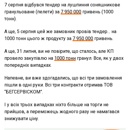
7 серпня відбувся тендер на лушпиння соняшникове
гранульоване (пелети) за
7 950 000
гривень (1000
тонн).
А ще, 5 серпня цей же замовник провів тендер… на
1000 тонн цього ж продукту за
7 950 000
гривень.
А ще, 31 липня, ви не повірите, що сталось, але КП
провело закупівлю на
1000 тонн
гранул. Все, як у двох
попередніх випадках.
Напевне, ви вже здогадались, що всі три замовлення
пішли в одні руки. Всі три контракти отримав ТОВ
“БЕГСЕРВІСКОМ”.
І у всіх трьох випадках ніхто більше на торги не
прийшов, а переможець жодного разу не намагався
знижувати ціну.