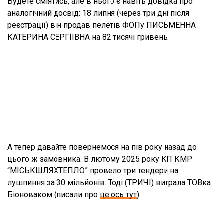
Будете сміятись, але в нього є навіть довідка про
аналогічний досвід: 18 липня (через три дні після
реєстрації) він продав пелетів ФОПу ПИСЬМЕННА
КАТЕРИНА СЕРГІЇВНА на 82 тисячі гривень.
А тепер давайте повернемося на пів року назад до
цього ж замовника. В лютому 2025 року КП КМР
“МІСЬКШЛЯХТЕПЛО” провело три тендери на
лушпиння за 30 мільйонів. Тоді (ТРИЧІ) виграла ТОВка
Біоноваком (писали про
це ось тут
).