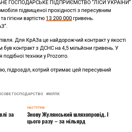
АНЕ ГОСПОДАРСЬКЕ ПІДПРИЄМСТВО “ЛІСИ УКРАЇНИ”
омобіля підвищеної прохідності з пересувним
а гігієни вартістю
13 200 000
гривень.
З”.
упівля. Для КрАЗа це найдорожчий контракт у якості
 був контракт з ДСНС на 4,5 мільйони гривень. У
 подібної техніки у Prozorro.
ію, підрозділ, котрий отримає цей пересувний
ІСОВЕ ГОСПОДАРСТВО
МЛПК
НАСТУПНА
влі за
Знову Жулянський шляхопровід. І
цього разу – за мільярд