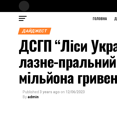
ГОЛОВНА
Д
ДАЙДЖЕСТ
ДСГП “Ліси Укр
лазне-пральний 
мільйона гриве
Published
3 years ago
on
12/06/2023
By
admin