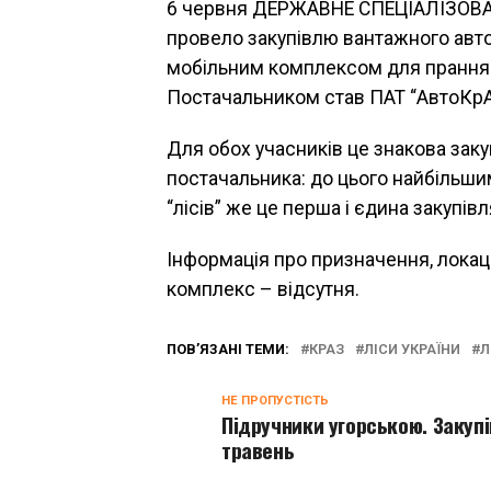
6 червня ДЕРЖАВНЕ СПЕЦІАЛІЗОВ
провело закупівлю вантажного авт
мобільним комплексом для прання т
Постачальником став ПАТ “АвтоКрА
Для обох учасників це знакова зак
постачальника: до цього найбільшим
“лісів” же це перша і єдина закупівля
Інформація про призначення, локац
комплекс – відсутня.
ПОВ’ЯЗАНІ ТЕМИ:
КРАЗ
ЛІСИ УКРАЇНИ
Л
НЕ ПРОПУСТІСТЬ
Підручники угорською. Закупі
травень