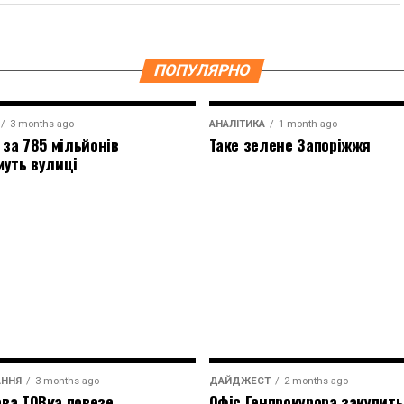
ПОПУЛЯРНО
3 months ago
АНАЛІТИКА
1 month ago
 за 785 мільйонів
Таке зелене Запоріжжя
муть вулиці
АННЯ
3 months ago
ДАЙДЖЕСТ
2 months ago
ва ТОВка повезе
Офіс Генпрокурора закупить