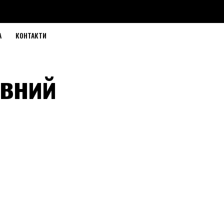
А
КОНТАКТИ
увний