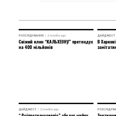
РОЗСЛІДУВАННЯ
2 months ago
ДАЙДЖЕСТ
Свіжий клон “КАЛЬХЕОНУ” претендує
В Харкові
на 400 мільйонів
замітати
ДАЙДЖЕСТ
2 months ago
РОЗСЛІДУВ
“Дніпротранссервіс” збудує мийку
Тритижне