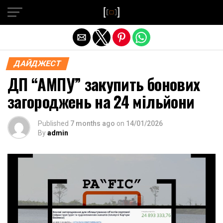
Exit mobile version
ДАЙДЖЕСТ
ДП “АМПУ” закупить бонових
загороджень на 24 мільйони
Published
7 months ago
on
14/01/2026
By
admin