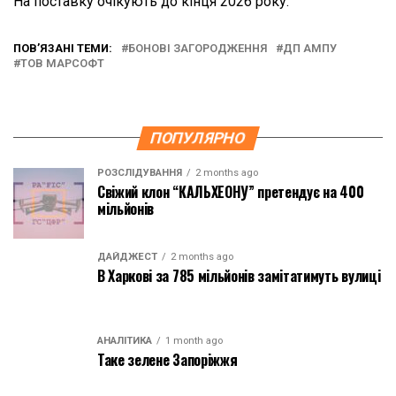
На поставку очікують до кінця 2026 року.
ПОВ’ЯЗАНІ ТЕМИ:
БОНОВІ ЗАГОРОДЖЕННЯ
ДП АМПУ
ТОВ МАРСОФТ
ПОПУЛЯРНО
РОЗСЛІДУВАННЯ
2 months ago
Свіжий клон “КАЛЬХЕОНУ” претендує на 400
мільйонів
ДАЙДЖЕСТ
2 months ago
В Харкові за 785 мільйонів замітатимуть вулиці
АНАЛІТИКА
1 month ago
Таке зелене Запоріжжя