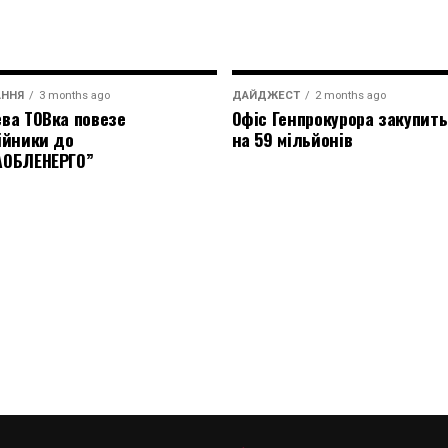
АННЯ
3 months ago
ДАЙДЖЕСТ
2 months ago
ва ТОВка повезе
Офіс Генпрокурора закупить
ійники до
на 59 мільйонів
АОБЛЕНЕРГО”