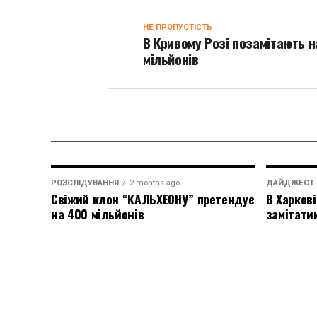
НЕ ПРОПУСТІСТЬ
В Кривому Розі позамітають н
мільйонів
РОЗСЛІДУВАННЯ
2 months ago
ДАЙДЖЕСТ
Свіжий клон “КАЛЬХЕОНУ” претендує
В Харкові
на 400 мільйонів
замітати