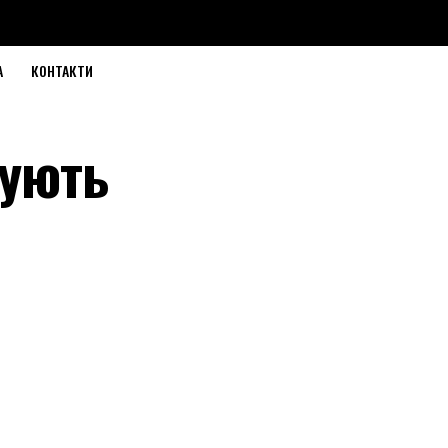
А
КОНТАКТИ
тують