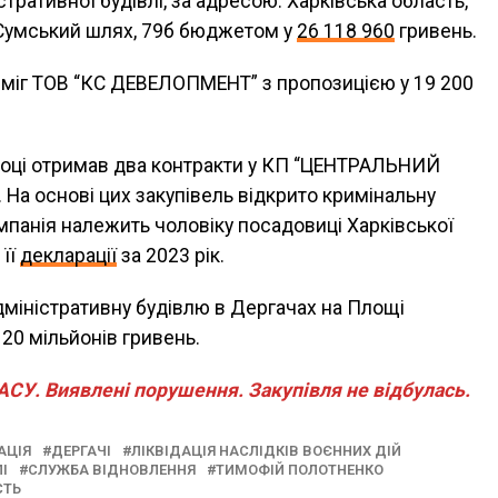
тративної будівлі, за адресою: Харківська область,
. Сумський шлях, 79б бюджетом у
26 118 960
гривень.
еміг ТОВ “КС ДЕВЕЛОПМЕНТ” з пропозицією у 19 200
 році отримав два контракти у КП “ЦЕНТРАЛЬНИЙ
 На основі цих закупівель відкрито кримінальну
мпанія належить чоловіку посадовиці Харківської
 її
декларації
за 2023 рік.
адміністративну будівлю в Дергачах на Площі
20 мільйонів гривень.
СУ. Виявлені порушення. Закупівля не відбулась.
АЦІЯ
ДЕРГАЧІ
ЛІКВІДАЦІЯ НАСЛІДКІВ ВОЄННИХ ДІЙ
І
СЛУЖБА ВІДНОВЛЕННЯ
ТИМОФІЙ ПОЛОТНЕНКО
СТЬ