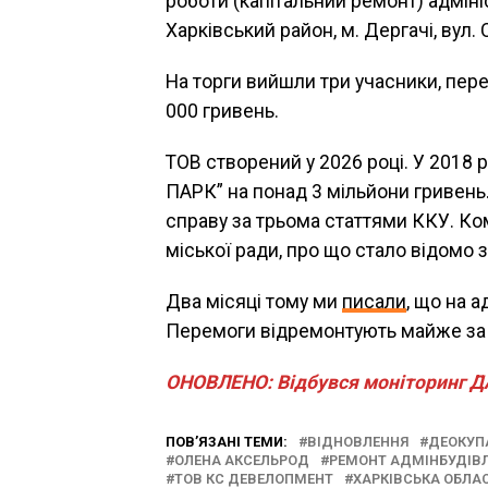
роботи (капітальний ремонт) адмініс
Харківський район, м. Дергачі, вул
На торги вийшли три учасники, пер
000 гривень.
ТОВ створений у 2026 році. У 2018
ПАРК” на понад 3 мільйони гривень.
справу за трьома статтями ККУ. Ко
міської ради, про що стало відомо з
Два місяці тому ми
писали
, що на 
Перемоги відремонтують майже за 
ОНОВЛЕНО: Відбувся моніторинг ДА
ПОВ’ЯЗАНІ ТЕМИ:
ВІДНОВЛЕННЯ
ДЕОКУП
ОЛЕНА АКСЕЛЬРОД
РЕМОНТ АДМІНБУДІВЛ
ТОВ КС ДЕВЕЛОПМЕНТ
ХАРКІВСЬКА ОБЛА