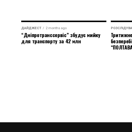
ДАЙДЖЕСТ
2 months ago
РОЗСЛІДУВ
“Дніпротранссервіс” збудує мийку
Тритижне
для транспорту за 42 млн
безпереб
“ПОЛТАВ