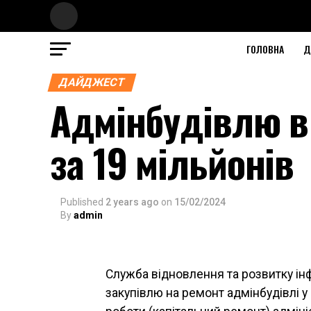
ГОЛОВНА
Д
ДАЙДЖЕСТ
Адмінбудівлю в
за 19 мільйонів
Published
2 years ago
on
15/02/2024
By
admin
Служба відновлення та розвитку інф
закупівлю на ремонт адмінбудівлі 