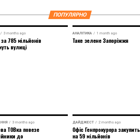
ПОПУЛЯРНО
3 months ago
АНАЛІТИКА
1 month ago
 за 785 мільйонів
Таке зелене Запоріжжя
муть вулиці
АННЯ
3 months ago
ДАЙДЖЕСТ
2 months ago
ва ТОВка повезе
Офіс Генпрокурора закупить
ійники до
на 59 мільйонів