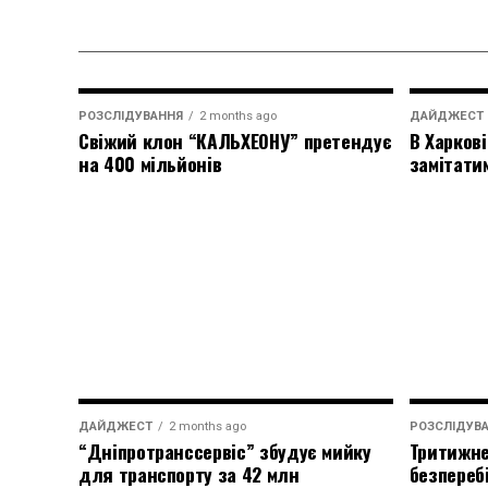
РОЗСЛІДУВАННЯ
2 months ago
ДАЙДЖЕСТ
Свіжий клон “КАЛЬХЕОНУ” претендує
В Харкові
на 400 мільйонів
замітати
ДАЙДЖЕСТ
2 months ago
РОЗСЛІДУВ
“Дніпротранссервіс” збудує мийку
Тритижне
для транспорту за 42 млн
безпереб