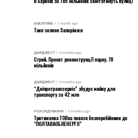
В Харкові за 785 мільйонів замітатимуть вулиці
АНАЛІТИКА
1 month ago
Таке зелене Запоріжжя
ДАЙДЖЕСТ
2 months ago
Стрий. Проєкт реконструкції парку. 78
мільйонів
ДАЙДЖЕСТ
2 months ago
“Дніпротранссервіс” збудує мийку для
транспорту за 42 млн
РОЗСЛІДУВАННЯ
3 months ago
Тритижнева ТОВка повезе безперебійники до
“ПОЛТАВАОБЛЕНЕРГО”