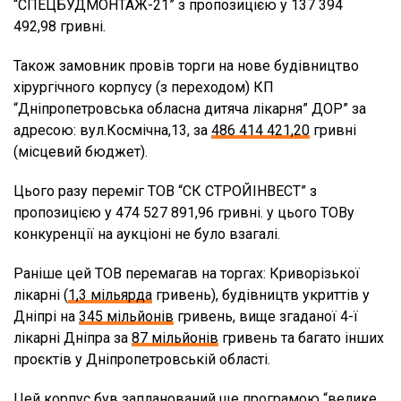
“СПЕЦБУДМОНТАЖ-21” з пропозицією у 137 394
492,98 гривні.
Також замовник провів торги на нове будівництво
хірургічного корпусу (з переходом) КП
“Дніпропетровська обласна дитяча лікарня” ДОР” за
адресою: вул.Космічна,13, за
486 414 421,20
гривні
(місцевий бюджет).
Цього разу переміг ТОВ “СК СТРОЙІНВЕСТ” з
пропозицією у 474 527 891,96 гривні. у цього ТОВу
конкуренції на аукціоні не було взагалі.
Раніше цей ТОВ перемагав на торгах: Криворізької
лікарні (
1,3 мільярда
гривень), будівництв укриттів у
Дніпрі на
345 мільйонів
гривень, вище згаданої 4-ї
лікарні Дніпра за
87 мільйонів
гривень та багато інших
проєктів у Дніпропетровській області.
Цей корпус
був запланований
ще програмою “велике