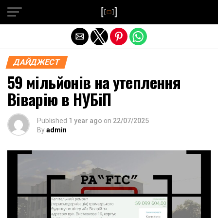
Exit mobile version
ДАЙДЖЕСТ
59 мільйонів на утеплення
Віварію в НУБіП
Published
1 year ago
on
22/07/2025
By
admin