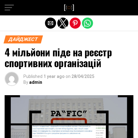
Exit mobile version
ДАЙДЖЕСТ
4 мільйони піде на реєстр
спортивних організацій
Published
1 year ago
on
28/04/2025
By
admin