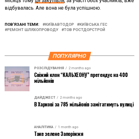
Місяць тому
ця закупівля
, за участі обох учасників, вже
відбувалась. Але вона не була успішною.
ПОВ’ЯЗАНІ ТЕМИ:
КИЇВАВТОДОР
КИЇВСЬКА ГЕС
РЕМОНТ ШЛЯХОПРОВОДУ
ТОВ РОСТДОРСТРОЙ
ПОПУЛЯРНО
РОЗСЛІДУВАННЯ
2 months ago
Свіжий клон “КАЛЬХЕОНУ” претендує на 400
мільйонів
ДАЙДЖЕСТ
2 months ago
В Харкові за 785 мільйонів замітатимуть вулиці
АНАЛІТИКА
1 month ago
Таке зелене Запоріжжя