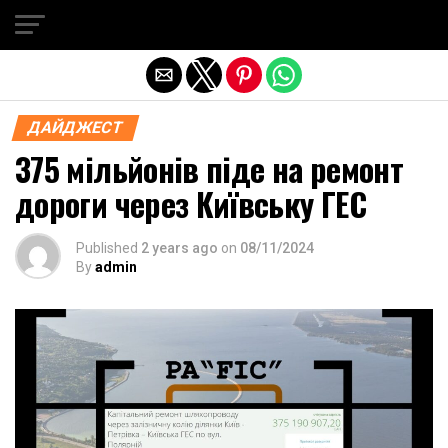
Exit mobile version
ДАЙДЖЕСТ
375 мільйонів піде на ремонт
дороги через Київську ГЕС
Published
2 years ago
on
08/11/2024
By
admin