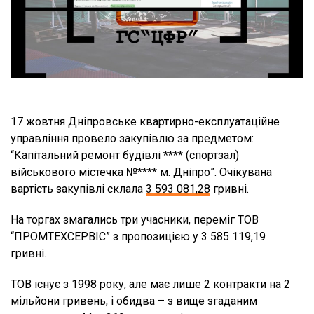
17 жовтня Дніпровське квартирно-експлуатаційне
управління провело закупівлю за предметом:
“Капітальний ремонт будівлі **** (спортзал)
військового містечка №**** м. Дніпро”. Очікувана
вартість закупівлі склала
3 593 081,28
гривні.
На торгах змагались три учасники, переміг ТОВ
“ПРОМТЕХСЕРВІС” з пропозицією у 3 585 119,19
гривні.
ТОВ існує з 1998 року, але має лише 2 контракти на 2
мільйони гривень, і обидва – з вище згаданим