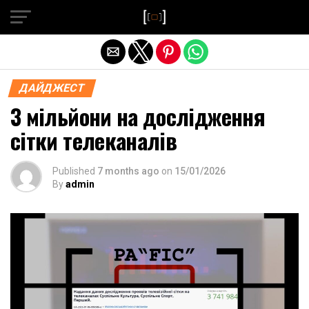
Exit mobile version
ДАЙДЖЕСТ
3 мільйони на дослідження
сітки телеканалів
Published
7 months ago
on
15/01/2026
By
admin