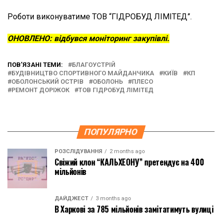
Роботи виконуватиме ТОВ “ГІДРОБУД ЛІМІТЕД”.
ОНОВЛЕНО: відбувся моніторинг закупівлі.
ПОВ’ЯЗАНІ ТЕМИ:
БЛАГОУСТРІЙ
БУДІВНИЦТВО СПОРТИВНОГО МАЙДАНЧИКА
КИЇВ
КП
ОБОЛОНСЬКИЙ ОСТРІВ
ОБОЛОНЬ
ПЛЕСО
РЕМОНТ ДОРІЖОК
ТОВ ГІДРОБУД ЛІМІТЕД
ПОПУЛЯРНО
РОЗСЛІДУВАННЯ
2 months ago
Свіжий клон “КАЛЬХЕОНУ” претендує на 400
мільйонів
ДАЙДЖЕСТ
3 months ago
В Харкові за 785 мільйонів замітатимуть вулиці