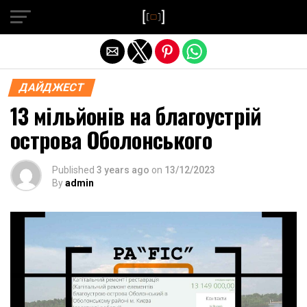
Exit mobile version
ДАЙДЖЕСТ
13 мільйонів на благоустрій
острова Оболонського
Published
3 years ago
on
13/12/2023
By
admin