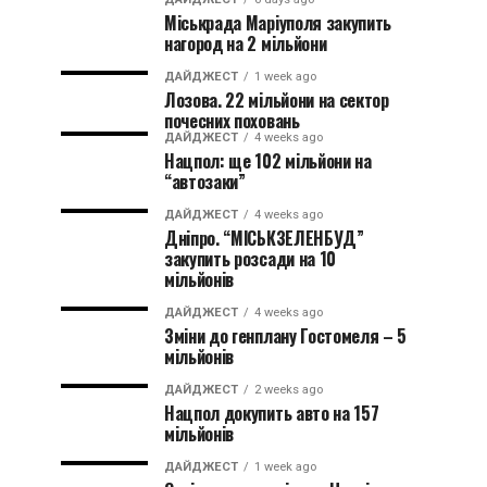
Міськрада Маріуполя закупить
нагород на 2 мільйони
ДАЙДЖЕСТ
1 week ago
Лозова. 22 мільйони на сектор
почесних поховань
ДАЙДЖЕСТ
4 weeks ago
Нацпол: ще 102 мільйони на
“автозаки”
ДАЙДЖЕСТ
4 weeks ago
Дніпро. “МІСЬКЗЕЛЕНБУД”
закупить розсади на 10
мільйонів
ДАЙДЖЕСТ
4 weeks ago
Зміни до генплану Гостомеля – 5
мільйонів
ДАЙДЖЕСТ
2 weeks ago
Нацпол докупить авто на 157
мільйонів
ДАЙДЖЕСТ
1 week ago