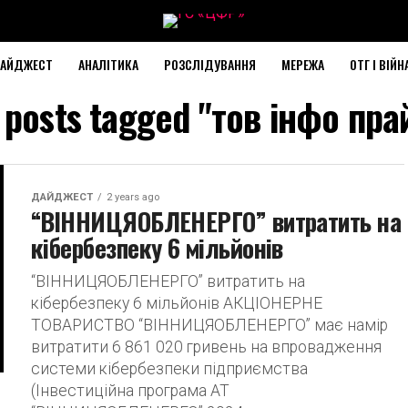
АЙДЖЕСТ
АНАЛІТИКА
РОЗСЛІДУВАННЯ
МЕРЕЖА
ОТГ І ВІЙН
l posts tagged "тов інфо пра
ДАЙДЖЕСТ
2 years ago
“ВІННИЦЯОБЛЕНЕРГО” витратить на
кібербезпеку 6 мільйонів
“ВІННИЦЯОБЛЕНЕРГО” витратить на
кібербезпеку 6 мільйонів АКЦІОНЕРНЕ
ТОВАРИСТВО “ВІННИЦЯОБЛЕНЕРГО” має намір
витратити 6 861 020 гривень на впровадження
системи кібербезпеки підприємства
(Інвестиційна програма АТ