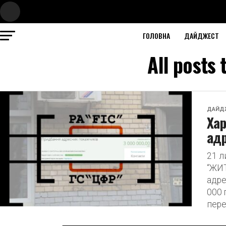
ГОЛОВНА
ДАЙДЖЕСТ
All posts
ДАЙД
Хар
адр
21 
“ЖИТ
адре
000 
пере