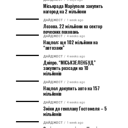
Міськрада Маріуполя закупить
нагород на 2 мільйони
ДАЙДЖЕСТ
1 week ago
Лозова. 22 мільйони на сектор
почесних поховань
ДАЙДЖЕСТ
4 weeks ago
Нацпол: ще 102 мільйони на
“автозаки”
ДАЙДЖЕСТ
4 weeks ago
Дніпро. “МІСЬКЗЕЛЕНБУД”
закупить розсади на 10
мільйонів
ДАЙДЖЕСТ
2 weeks ago
Нацпол докупить авто на 157
мільйонів
ДАЙДЖЕСТ
4 weeks ago
Зміни до генплану Гостомеля – 5
мільйонів
ДАЙДЖЕСТ
1 week ago