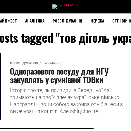
АЙДЖЕСТ
АНАЛІТИКА
РОЗСЛІДУВАННЯ
МЕРЕЖА
ОТГ І ВІЙН
posts tagged "тов діголь укр
РОЗСЛІДУВАННЯ
5 months ago
Одноразового посуду для НГУ
закуплять у сумнівної ТОВки
Історія про те, як привиди із Середньої Азії
тримають на своїх плечах українське військо.
Насправді – вони собою закривають бізнеси з
викачування коштів. Але офіційно це...