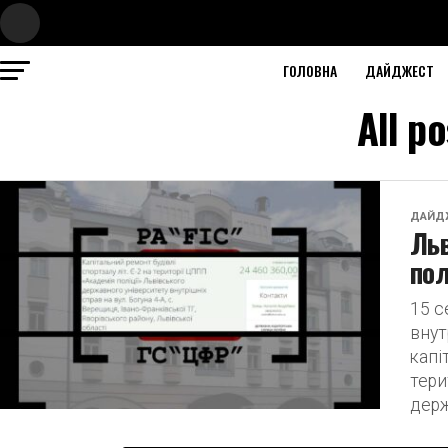
ГОЛОВНА
ДАЙДЖЕСТ
All p
ДАЙД
Льв
пол
15 с
внут
капі
тери
держ