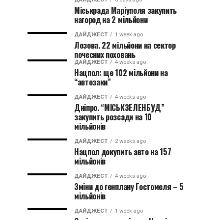
Міськрада Маріуполя закупить
нагород на 2 мільйони
ДАЙДЖЕСТ
1 week ago
Лозова. 22 мільйони на сектор
почесних поховань
ДАЙДЖЕСТ
4 weeks ago
Нацпол: ще 102 мільйони на
“автозаки”
ДАЙДЖЕСТ
4 weeks ago
Дніпро. “МІСЬКЗЕЛЕНБУД”
закупить розсади на 10
мільйонів
ДАЙДЖЕСТ
2 weeks ago
Нацпол докупить авто на 157
мільйонів
ДАЙДЖЕСТ
4 weeks ago
Зміни до генплану Гостомеля – 5
мільйонів
ДАЙДЖЕСТ
1 week ago