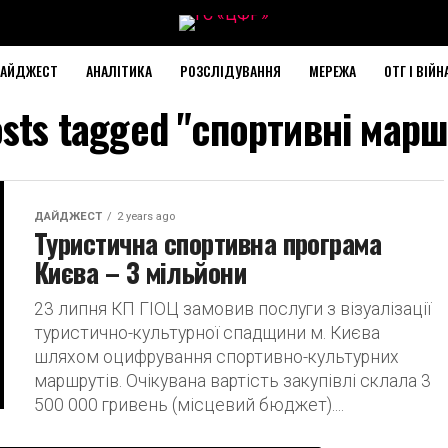
АЙДЖЕСТ
АНАЛІТИКА
РОЗСЛІДУВАННЯ
МЕРЕЖА
ОТГ І ВІЙН
osts tagged "спортивні мар
ДАЙДЖЕСТ
2 years ago
Туристична спортивна програма
Києва – 3 мільйони
23 липня КП ГІОЦ замовив послуги з візуалізації
туристично-культурної спадщини м. Києва
шляхом оцифрування спортивно-культурних
маршрутів. Очікувана вартість закупівлі склала 3
500 000 гривень (місцевий бюджет)....