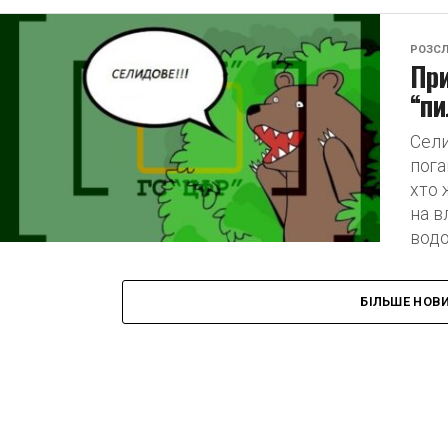
РОЗСЛ
При
“пи
Сели
пога
хто 
на в
водо
БІЛЬШЕ НОВ