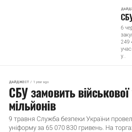
ДАЙД
СБУ
6 че
заку
249 
учас
у...
ДАЙДЖЕСТ
1 year ago
СБУ замовить військової
мільйонів
9 травня Служба безпеки України провел
уніформу за 65 070 830 гривень. На торг