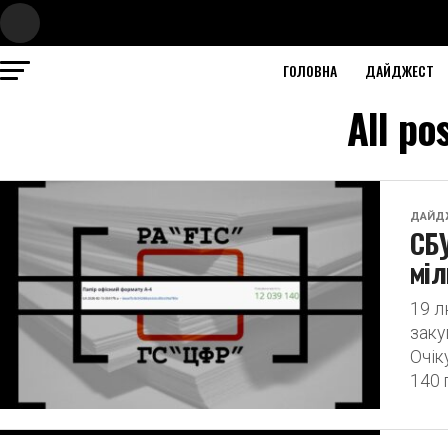
ГОЛОВНА
ДАЙДЖЕСТ
All po
ДАЙД
СБУ
міл
19 л
заку
Очік
140 