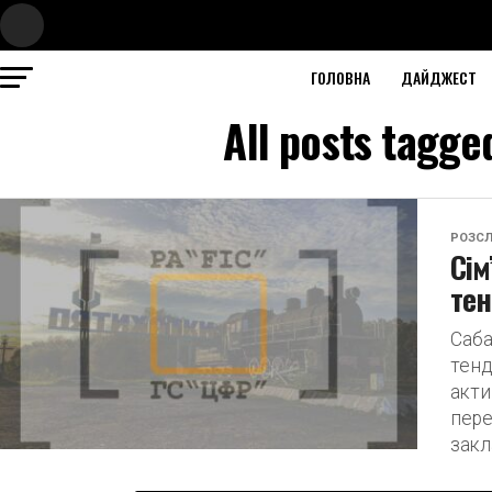
ГОЛОВНА
ДАЙДЖЕСТ
All posts tagg
РОЗСЛ
Сім
тен
Саба
тенд
акти
пере
закл