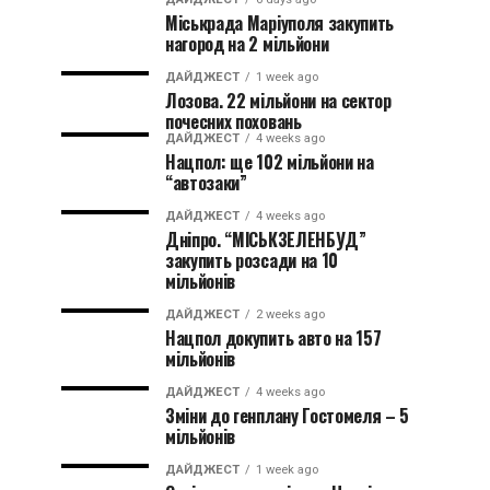
Міськрада Маріуполя закупить
нагород на 2 мільйони
ДАЙДЖЕСТ
1 week ago
Лозова. 22 мільйони на сектор
почесних поховань
ДАЙДЖЕСТ
4 weeks ago
Нацпол: ще 102 мільйони на
“автозаки”
ДАЙДЖЕСТ
4 weeks ago
Дніпро. “МІСЬКЗЕЛЕНБУД”
закупить розсади на 10
мільйонів
ДАЙДЖЕСТ
2 weeks ago
Нацпол докупить авто на 157
мільйонів
ДАЙДЖЕСТ
4 weeks ago
Зміни до генплану Гостомеля – 5
мільйонів
ДАЙДЖЕСТ
1 week ago