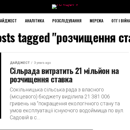
АЙДЖЕСТ
АНАЛІТИКА
РОЗСЛІДУВАННЯ
МЕРЕЖА
ОТГ І ВІЙН
posts tagged "розчищення ст
ДАЙДЖЕСТ
3 years ago
Сільрада витратить 21 мільйон на
розчищення ставка
Сокільницька сільська рада з власного
(місцевого) бюджету виділила 21 381 006
гривень на “покращення екологічного стану та
умов експлуатації існуючого водоймища по вул.
Садовій в с....