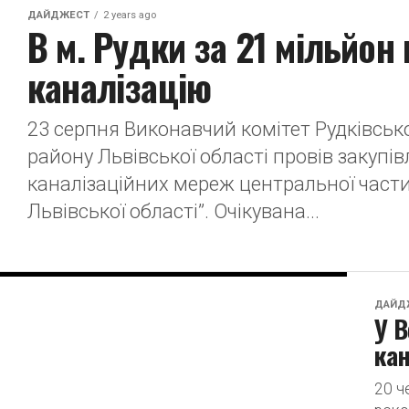
ДАЙДЖЕСТ
2 years ago
В м. Рудки за 21 мільйон
каналізацію
23 серпня Виконавчий комітет Рудківсько
району Львівської області провів закупі
каналізаційних мереж центральної части
Львівської області”. Очікувана...
ДАЙД
У В
кан
20 ч