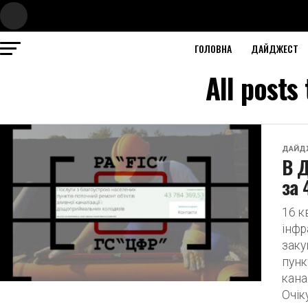
ГОЛОВНА
ДАЙДЖЕСТ
All posts
ДАЙД
В Д
за 
16 к
інфр
заку
пунк
кана
Очіку