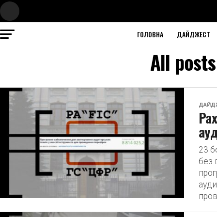
ГОЛОВНА
ДАЙДЖЕСТ
All post
ДАЙД
Рах
ауд
23 б
без 
прог
ауди
пров