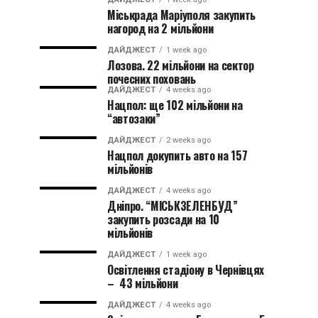
Міськрада Маріуполя закупить
нагород на 2 мільйони
ДАЙДЖЕСТ
1 week ago
Лозова. 22 мільйони на сектор
почесних поховань
ДАЙДЖЕСТ
4 weeks ago
Нацпол: ще 102 мільйони на
“автозаки”
ДАЙДЖЕСТ
2 weeks ago
Нацпол докупить авто на 157
мільйонів
ДАЙДЖЕСТ
4 weeks ago
Дніпро. “МІСЬКЗЕЛЕНБУД”
закупить розсади на 10
мільйонів
ДАЙДЖЕСТ
1 week ago
Освітлення стадіону в Чернівцях
– 43 мільйони
ДАЙДЖЕСТ
4 weeks ago