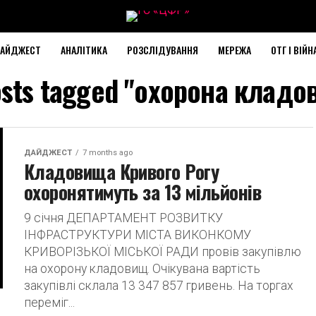
АЙДЖЕСТ
АНАЛІТИКА
РОЗСЛІДУВАННЯ
МЕРЕЖА
ОТГ І ВІЙН
osts tagged "охорона клад
ДАЙДЖЕСТ
7 months ago
Кладовища Кривого Рогу
охоронятимуть за 13 мільйонів
9 січня ДЕПАРТАМЕНТ РОЗВИТКУ
ІНФРАСТРУКТУРИ МІСТА ВИКОНКОМУ
КРИВОРІЗЬКОЇ МІСЬКОЇ РАДИ провів закупівлю
на охорону кладовищ. Очікувана вартість
закупівлі склала 13 347 857 гривень. На торгах
переміг...