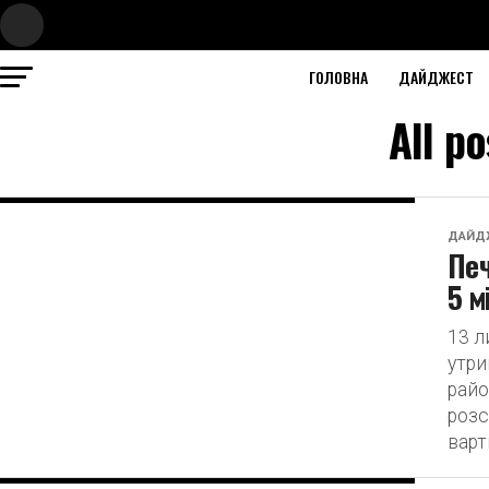
ГОЛОВНА
ДАЙДЖЕСТ
All p
ДАЙД
Печ
5 м
13 л
утр
райо
розс
варт