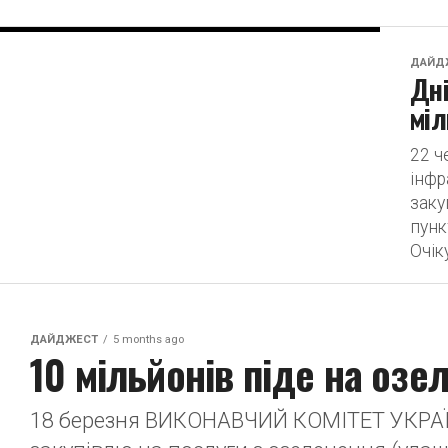
ДАЙД
Дні
міл
22 ч
інфр
заку
пунк
Очік
ДАЙДЖЕСТ
5 months ago
10 мільйонів піде на озе
18 березня ВИКОНАВЧИЙ КОМІТЕТ УКРАЇ