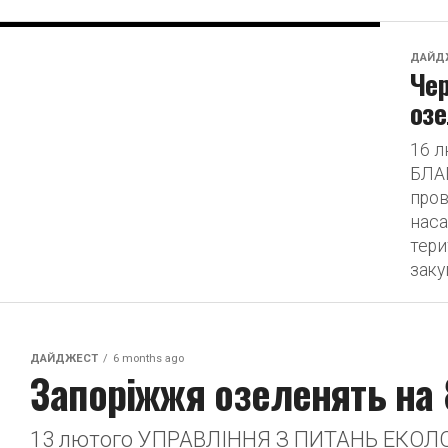
ДАЙД
Чер
оз
16 
БЛА
пров
наса
тери
закуп
ДАЙДЖЕСТ
6 months ago
Запоріжжя озеленять на 
13 лютого УПРАВЛІННЯ З ПИТАНЬ ЕКОЛ