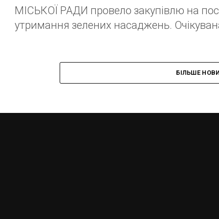
МІСЬКОЇ РАДИ провело закупівлю на посл
утримання зелених насаджень. Очікувана 
БІЛЬШЕ НОВ