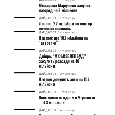
Міськрада Маріуполя закупить
нагород на 2 мільйони
ДАЙДЖЕСТ
1 week ago
Лозова. 22 мільйони на сектор
почесних поховань
ДАЙДЖЕСТ
4 weeks ago
Нацпол: ще 102 мільйони на
“автозаки”
ДАЙДЖЕСТ
4 weeks ago
Дніпро. “МІСЬКЗЕЛЕНБУД”
закупить розсади на 10
мільйонів
ДАЙДЖЕСТ
2 weeks ago
Нацпол докупить авто на 157
мільйонів
ДАЙДЖЕСТ
1 week ago
Освітлення стадіону в Чернівцях
– 43 мільйони
ДАЙДЖЕСТ
4 weeks ago