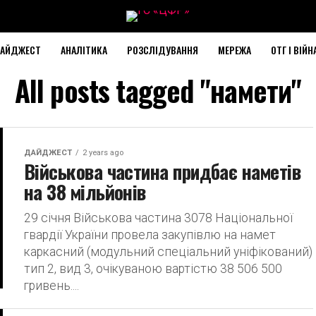
АЙДЖЕСТ
АНАЛІТИКА
РОЗСЛІДУВАННЯ
МЕРЕЖА
ОТГ І ВІЙН
All posts tagged "намети"
ДАЙДЖЕСТ
2 years ago
Військова частина придбає наметів
на 38 мільйонів
29 січня Військова частина 3078 Національної
гвардії України провела закупівлю на намет
каркасний (модульний спеціальний уніфікований)
тип 2, вид 3, очікуваною вартістю 38 506 500
гривень....