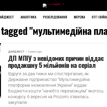
АЙДЖЕСТ
АНАЛІТИКА
РОЗСЛІДУВАННЯ
МЕРЕЖА
ОТГ І ВІЙН
s tagged "мультимедійна п
ДАЙДЖЕСТ
3 years ago
ДП МПІУ з невідомих причин віддає
продакшну 5 мільйонів на серіал
Вдруге за два тижні ми спостерігаємо, як
Державне підприємство “Мультимедійна
платформа іномовлення України” віддає
бюджетні кошти “начебто переможцям” якогось
конкурсу. 6 вересня на Prozorro з’явилась
закупівля...