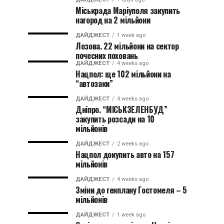
Міськрада Маріуполя закупить
нагород на 2 мільйони
ДАЙДЖЕСТ
1 week ago
Лозова. 22 мільйони на сектор
почесних поховань
ДАЙДЖЕСТ
4 weeks ago
Нацпол: ще 102 мільйони на
“автозаки”
ДАЙДЖЕСТ
4 weeks ago
Дніпро. “МІСЬКЗЕЛЕНБУД”
закупить розсади на 10
мільйонів
ДАЙДЖЕСТ
2 weeks ago
Нацпол докупить авто на 157
мільйонів
ДАЙДЖЕСТ
4 weeks ago
Зміни до генплану Гостомеля – 5
мільйонів
ДАЙДЖЕСТ
1 week ago