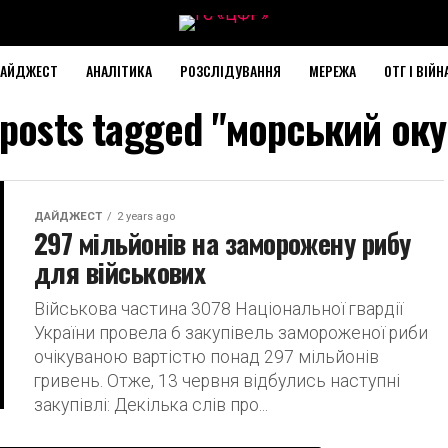
АЙДЖЕСТ
АНАЛІТИКА
РОЗСЛІДУВАННЯ
МЕРЕЖА
ОТГ І ВІЙН
 posts tagged "морський ок
ДАЙДЖЕСТ
2 years ago
297 мільйонів на заморожену рибу
для військових
Військова частина 3078 Національної гвардії
України провела 6 закупівель замороженої риби
очікуваною вартістю понад 297 мільйонів
гривень. Отже, 13 червня відбулись наступні
закупівлі: Декілька слів про...