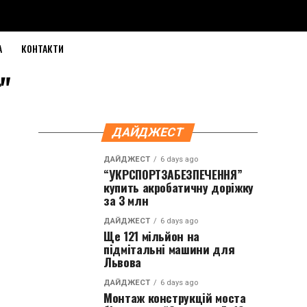
А
КОНТАКТИ
"
ДАЙДЖЕСТ
ДАЙДЖЕСТ
6 days ago
“УКРСПОРТЗАБЕЗПЕЧЕННЯ”
купить акробатичну доріжку
за 3 млн
ДАЙДЖЕСТ
6 days ago
Ще 121 мільйон на
підмітальні машини для
Львова
ДАЙДЖЕСТ
6 days ago
Монтаж конструкцій моста