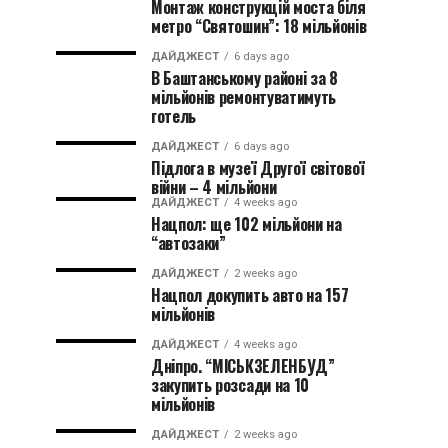
Монтаж конструкцій моста біля
метро “Святошин”: 18 мільйонів
ДАЙДЖЕСТ
6 days ago
В Баштанському районі за 8
мільйонів ремонтуватимуть
готель
ДАЙДЖЕСТ
6 days ago
Підлога в музеї Другої світової
війни – 4 мільйони
ДАЙДЖЕСТ
4 weeks ago
Нацпол: ще 102 мільйони на
“автозаки”
ДАЙДЖЕСТ
2 weeks ago
Нацпол докупить авто на 157
мільйонів
ДАЙДЖЕСТ
4 weeks ago
Дніпро. “МІСЬКЗЕЛЕНБУД”
закупить розсади на 10
мільйонів
ДАЙДЖЕСТ
2 weeks ago