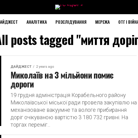
АЙДЖЕСТ
АНАЛІТИКА
РОЗСЛІДУВАННЯ
МЕРЕЖА
ОТГ І ВІЙН
All posts tagged "миття доріг
ДАЙДЖЕСТ
2 years ago
Миколаїв на 3 мільйони помиє
дороги
19 грудня адміністрація Корабельного району
Миколаївської міської ради провела закупівлю на
механізоване вакуумне та вологе прибирання
доріг очікуваною вартістю 3 180 732 гривні. На
торгах переміг...