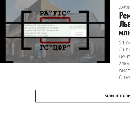
ДАЙД
Рем
Льв
мл
21 с
Льві
цент
заку
вист
Очіку
БІЛЬШЕ НОВ