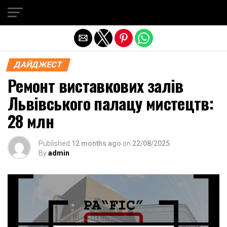
Exit mobile version
ДАЙДЖЕСТ
Ремонт виставкових залів
Львівського палацу мистецтв:
28 млн
Published
12 months ago
on
22/08/2025
By
admin