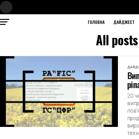
ГОЛОВНА
ДАЙДЖЕСТ
All post
ДАЙД
Вип
ріп
20 ч
випр
пов’
прод
виро
техн