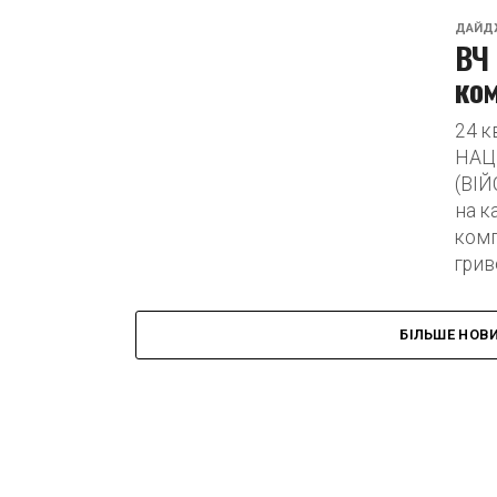
ДАЙД
ВЧ 
ком
24 
НАЦ
(ВІЙ
на к
комп
гриве
БІЛЬШЕ НОВ