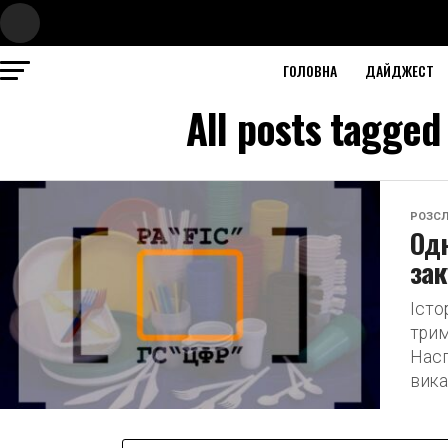
ГОЛОВНА
ДАЙДЖЕСТ
All posts tagge
РОЗСЛ
Одн
зак
Істо
трим
Насп
вика