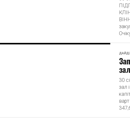
ПІД
КЛІН
ВІН
заку
Очік
ДАЙД
Зап
зал
30 с
зал 
капі
варт
347,