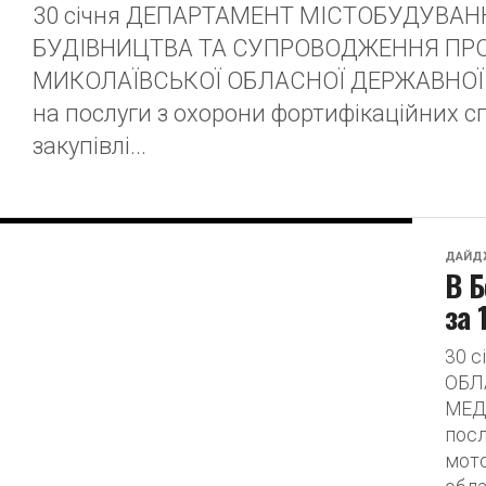
30 січня ДЕПАРТАМЕНТ МІСТОБУДУВАНН
БУДІВНИЦТВА ТА СУПРОВОДЖЕННЯ ПРО
МИКОЛАЇВСЬКОЇ ОБЛАСНОЇ ДЕРЖАВНОЇ АД
на послуги з охорони фортифікаційних сп
закупівлі...
ДАЙД
В Б
за 
30 
ОБЛ
МЕД
посл
мото