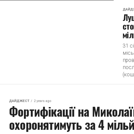
ДАЙД
Луц
сто
міл
31 с
місь
пров
посл
(кош
ДАЙДЖЕСТ
2 years ago
Фортифікації на Микола
охоронятимуть за 4 міль