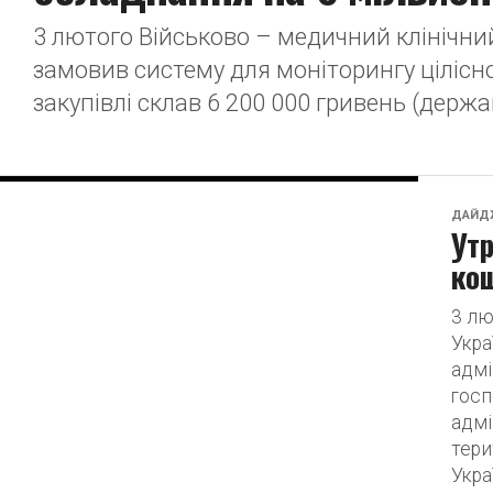
3 лютого Військово – медичний клінічний
замовив систему для моніторингу ціліснос
закупівлі склав 6 200 000 гривень (держа
ДАЙД
Утр
кош
3 лю
Укра
адмі
госп
адмі
тери
Украї