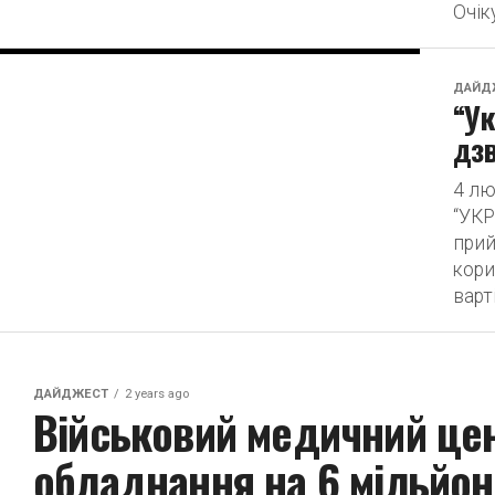
Очік
ДАЙД
“Ук
дзв
4 л
“УКР
прий
кори
варт
ДАЙДЖЕСТ
2 years ago
Військовий медичний це
обладнання на 6 мільйон