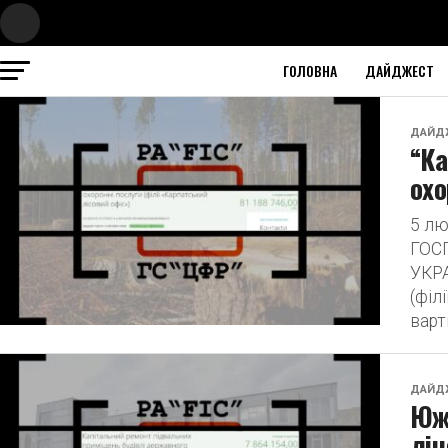
ГОЛОВНА
ДАЙДЖЕСТ
ДАЙД
“Ка
охо
5 л
ГОС
УКРА
(філ
варт
ДАЙД
Южн
ліц